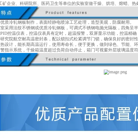
工矿企业、科研院所、医药卫生等单位的实验室做干燥、烘培、熔蜡、热
用优质冷轧钢板制作，表面经静电喷涂工艺处理，造型美观，防腐耐用。
作室采用法纹不锈钢或优质冷轧钢板，可调式不锈钢电抛光隔板，四角呈
能PID控温仪表，控温仪表具有定时，超温报警，双屏显示功能，控温精确
料研究院航空耐高温密封条，配以锁扣式松紧调节门锁，确保良好的密封
隔热设计，能长期高温运行，使用寿命长，便于更换，做到绿色、节能、
报警指示系统，干燥箱温度超过负荷自动停止，箱门可视窗外层玻璃温度