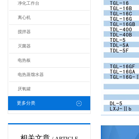
净化工作台
离心机
搅拌器
灭菌器
电热板
电热蒸馏水器
厌氧罐
更多分类
相关文章
/ ARTICLE