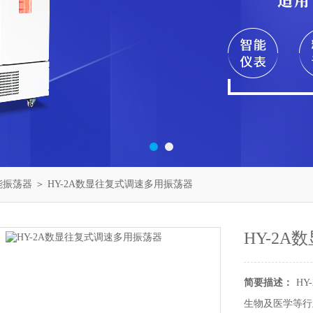
能振荡器
＞ HY-2A数显往复式调速多用振荡器
HY-2
简要描述：
H
生物及医学等行