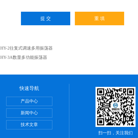
：
HY-2往复式调速多用振荡器
：
HY-3A数显多功能振荡器
快速导航
储藏柜
产品中心
动）
新闻中心
技术文章
扫一扫，关注我们