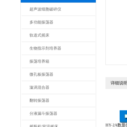
超声波细胞破碎仪
多功能振荡器
轨道式摇床
生物指示剂培养器
振荡培养箱
微孔板振荡器
详细说
漩涡混合器
翻转振荡器
分液漏斗振荡器
HY-2A数
摇瓶机|室温摇床