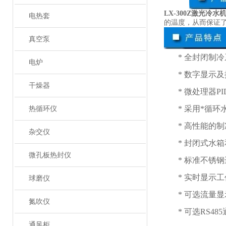
LX-300Z激光冷水
电热套
的温度，从而保证
真空泵
* 全封闭制
电炉
* 数字显示
干燥器
* 微处理器
* 采用*循
热循环仪
* 高性能的
杂交仪
* 封闭式水
微孔板热封仪
* 标准不锈
* 实时显示
球磨仪
* 可选流量
氮吹仪
* 可选RS4
通风柜