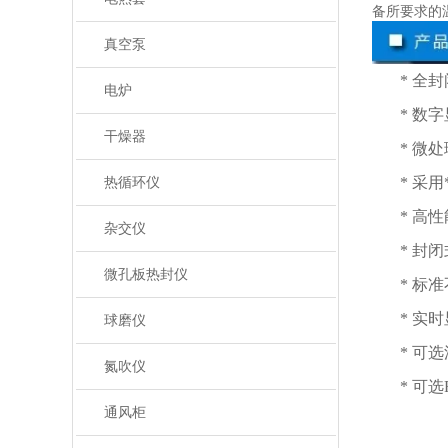
备所要求的
真空泵
* 全
电炉
* 数
干燥器
* 微
* 采
热循环仪
* 高
杂交仪
* 封
微孔板热封仪
* 标
* 实
球磨仪
* 可
氮吹仪
* 可
通风柜