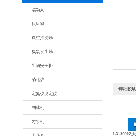
蠕动泵
反应釜
真空抽滤器
臭氧发生器
生物安全柜
消化炉
详细说
定氮仪测定仪
制冰机
匀浆机
LX-3000
电热套