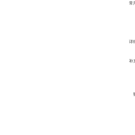
常
详
补