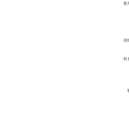
常
详
补