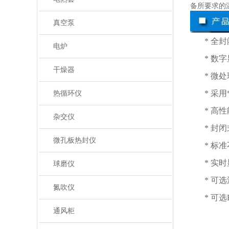
备所要求的
真空泵
* 全
电炉
* 数
干燥器
* 微
* 采
热循环仪
* 高
杂交仪
* 封
微孔板热封仪
* 标
* 实
球磨仪
* 可
氮吹仪
* 可
通风柜