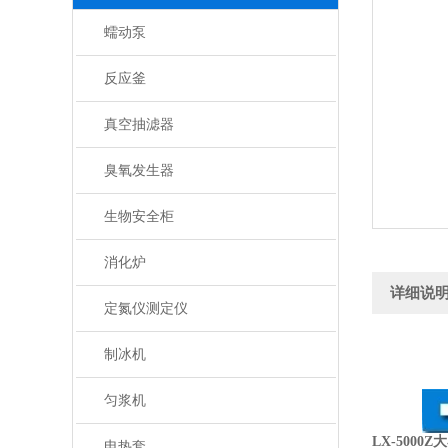
蠕动泵
反应釜
真空抽滤器
臭氧发生器
生物安全柜
消化炉
详细说
定氮仪测定仪
制冰机
匀浆机
LX-5000
电热套