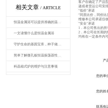
客户在确定了产品
相关文章
递或者货运公司安
/ ARTICLE
“低价"承诺
“同质比价，同价比
维修本公司承诺仅
恒温金属浴可以提供准确的温度控制和恒温条件
“安全"承诺
1．本公司售出的
2．本公司在长期
一文读懂什么是恒温金属浴
均有在一定条件内
守护生命的基因宝库，种子储藏柜使用事项详解
简单了解微孔板恒温振荡器性能优势
产
科晶箱式炉的维护与注意事项
您的单
您的姓
联系电