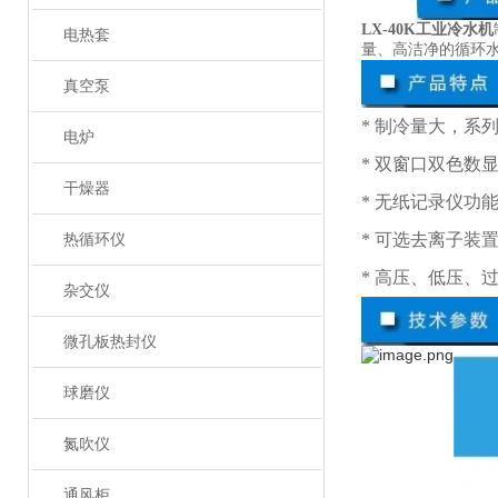
LX-40K工业冷水机
电热套
量、高洁净的循环
真空泵
* 制冷量大，系列
电炉
* 双窗口双色数
干燥器
* 无纸记录仪功
* 可选去离子装
热循环仪
* 高压、低压、
杂交仪
微孔板热封仪
球磨仪
氮吹仪
通风柜