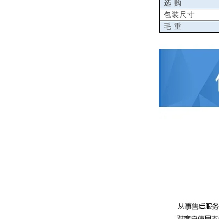
选 购
包装尺寸
毛 重