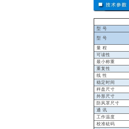
型 号
型 号
量 程
可读性
最小称重
重复性
线 性
稳定时间
秤盘尺寸
外形尺寸
防风罩尺寸
通 讯
工作温度
校准砝码