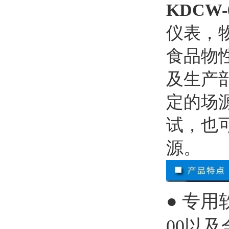
KDCW
仪表，
食品物
及生产
定的场
试，也
源。
● 专
00以