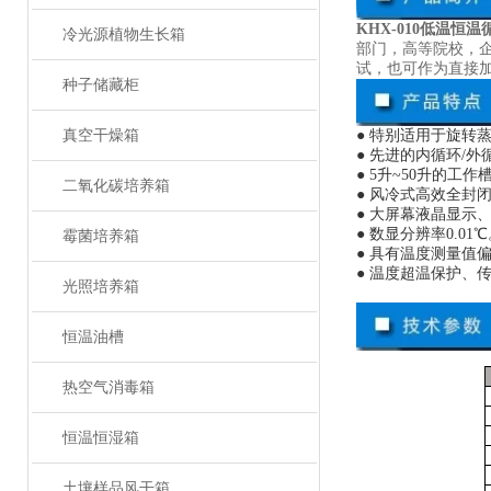
KHX-010低温恒温
冷光源植物生长箱
部门，高等院校，
试，也可作为直接
种子储藏柜
真空干燥箱
● 特别适用于旋
● 先进的内循环/
● 5升~50升的
二氧化碳培养箱
● 风冷式高效全封
● 大屏幕液晶显示
● 数显分辨率0.01
霉菌培养箱
● 具有温度测量值
● 温度超温保护、
光照培养箱
恒温油槽
热空气消毒箱
恒温恒湿箱
土壤样品风干箱