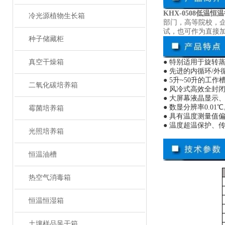
KHX-0508低温恒
冷光源植物生长箱
部门，高等院校，
试，也可作为直接
种子储藏柜
真空干燥箱
● 特别适用于旋
● 先进的内循环/
● 5升~50升的
二氧化碳培养箱
● 风冷式高效全封
● 大屏幕液晶显示
● 数显分辨率0.01
霉菌培养箱
● 具有温度测量值
● 温度超温保护、
光照培养箱
恒温油槽
热空气消毒箱
恒温恒湿箱
土壤样品风干箱