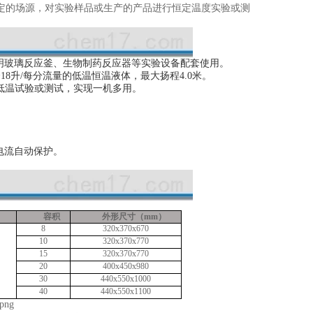
定的场源，对实验样品或生产的产品进行恒定温度实验或测
明玻璃反应釜、生物制药反应器等实验设备配套使用。
18升/每分流量的低温恒温液体，最大扬程4.0米。
行低温试验或测试，实现一机多用。
电流自动保护。
容积
外形尺寸（mm）
8
320x370x670
10
320x370x770
15
320x370x770
20
400x450x980
30
440x550x1000
40
440x550x1100