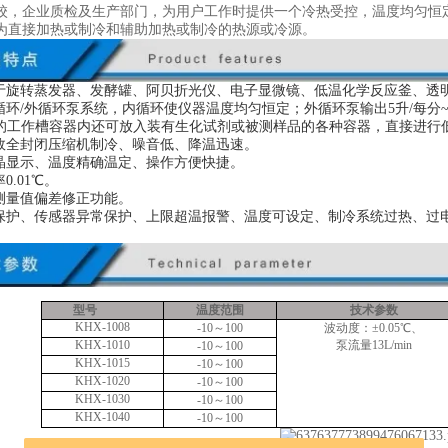
校，企业质检及生产部门，为用户工作时提供一个冷热受控，温度均匀恒
为直接加热或制冷和辅助加热或制冷的热源或冷源。
用于旋转蒸发器、发酵罐、阿贝折光仪、电子显微镜、低温化学反应釜、透
循环/外循环泵系统，内循环使仪器温度均匀恒定；外循环泵输出5升/每分~
50升的工作槽容器内还可放入装有生化试剂或被测样品的各种容器，直接进
高效全封闭压缩机制冷、噪音低、降温迅速。
液晶显示、温度精确温定、操作方便快捷。
0.01℃。
度测量值偏差修正功能。
温保护、传感器异常保护、上限超温报警、温度可设定、制冷系统过热、过
型号
温度范围
技术参数
K
HX-1008
-10～100
波动度：±0.05℃、
K
HX-1010
泵流量
13
L/min
-10～100
K
HX-1015
-10～100
K
HX-1020
-10～100
K
HX-1030
-10～100
K
HX-1040
-10～100