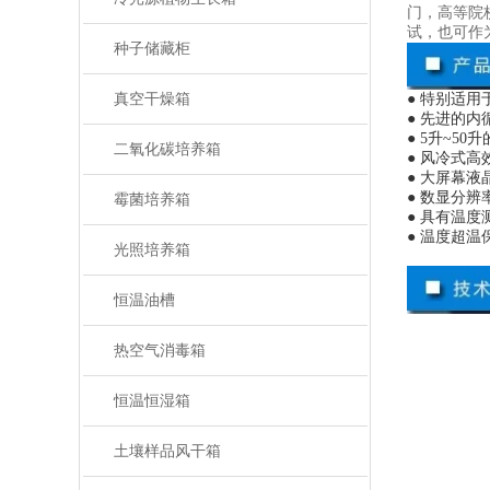
门，高等院
试，也可作
种子储藏柜
真空干燥箱
● 特别适
● 先进的内
● 5升~
二氧化碳培养箱
● 风冷式
● 大屏幕
● 数显分辨率
霉菌培养箱
● 具有温
● 温度超
光照培养箱
恒温油槽
热空气消毒箱
恒温恒湿箱
土壤样品风干箱