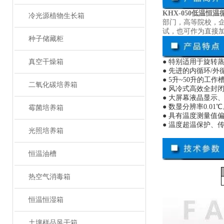
KHX-050低温恒温
冷光源植物生长箱
部门，高等院校，
试，也可作为直接
种子储藏柜
真空干燥箱
● 特别适用于旋
● 先进的内循环/
● 5升~50升的
二氧化碳培养箱
● 风冷式高效全封
● 大屏幕液晶显示
● 数显分辨率0.01
霉菌培养箱
● 具有温度测量值
● 温度超温保护、
光照培养箱
恒温油槽
热空气消毒箱
恒温恒湿箱
土壤样品风干箱