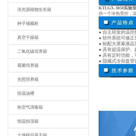
KTLGX-3050实
冷光源植物生长箱
供一个冷热受控，
种子储藏柜
● 自
主
研发的温控
真空干燥箱
● 软件系统
可
修正
●
标配大屏幕液晶
● 具有超温保护
二氧化碳培养箱
●
具有定时功能，
●
隐藏式冷却盘管
霉菌培养箱
光照培养箱
恒温油槽
热空气消毒箱
恒温恒湿箱
土壤样品风干箱