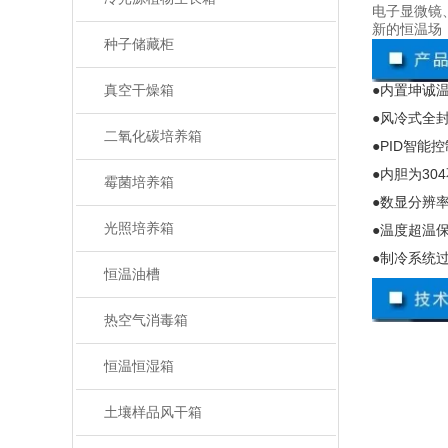
电子显微镜
新的恒温场
种子储藏柜
●内置坤诚
真空干燥箱
●风冷式全
二氧化碳培养箱
●
PID
智能控
●内胆为
304
霉菌培养箱
●数显分辨
光照培养箱
●温度超温
●制冷系统
恒温油槽
热空气消毒箱
恒温恒湿箱
土壤样品风干箱