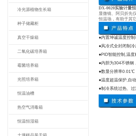
DX-0020实验计
冷光源植物生长箱
显微镜、阿贝折先
恒温场，有助于其
种子储藏柜
●内置坤诚温度控制
真空干燥箱
●风冷式全封闭制冷
二氧化碳培养箱
●
PID
智能控制
,
温度
●内胆为
304
不锈钢
霉菌培养箱
●数显分辨率
0.01
℃
光照培养箱
●温度超温保护
,
自
●制冷系统过热、过
恒温油槽
热空气消毒箱
恒温恒湿箱
土壤样品风干箱