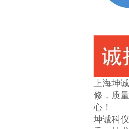
上海坤
修，质
心！
坤诚科仪