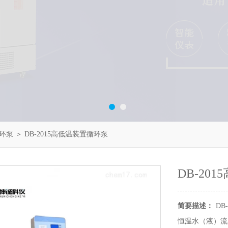
环泵
＞ DB-2015高低温装置循环泵
DB-20
简要描述：
D
恒温水（液）流