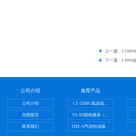
上一篇：
L100
下一篇：
L606
公司介绍
推荐产品
公司介绍
CZ-250FC低温低湿种子储藏柜
在线留言
TS-3D脱色摇床（三维运动）
联系我们
THZ-A气浴恒温振荡器