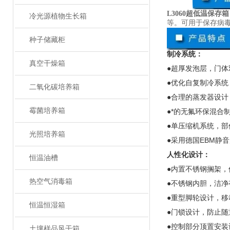
L3060超低温保存箱
冷光源植物生长箱
等。可用于保存病
种子储藏柜
制冷系统：
真空干燥箱
●超厚发泡层，门
●优化自复制冷系
二氧化碳培养箱
●合理的蒸发器设
霉菌培养箱
●*的无氟环保混合
●单压缩机系统，
光照培养箱
●采用德国
EBM
静音
人性化设计：
恒温油槽
●内置不锈钢搁架
热空气消毒箱
●不锈钢内胆，洁净
●重型脚轮设计，移
恒温恒湿箱
●门锁设计，防止随
●控制部分顶置安装
土壤样品风干箱