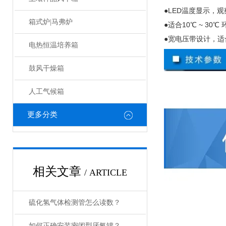
●
LED
温度显示，观
箱式炉|马弗炉
●适合
10
℃
~ 30
℃ 
●宽电压带设计，适
电热恒温培养箱
鼓风干燥箱
人工气候箱
更多分类
相关文章
/ ARTICLE
硫化氢气体检测管怎么读数？
如何正确安装密闭型厌氧罐？