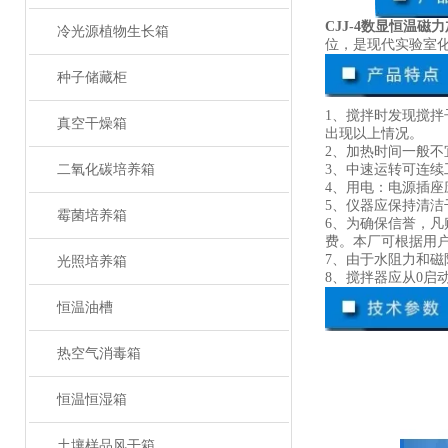
CJJ-4数显恒温磁
冷光源植物生长箱
位，是现代实验室
种子储藏柜
1、搅拌时发现搅拌
真空干燥箱
出现以上情况。
2、加热时间一般
二氧化碳培养箱
3、中速运转可连续
4、用电：电源插
5、仪器应保持清
霉菌培养箱
6、为确保信誉，
费。本厂可根据用
7、由于水阻力和磁
光照培养箱
8、搅拌器应从0
恒温油槽
热空气消毒箱
恒温恒湿箱
土壤样品风干箱