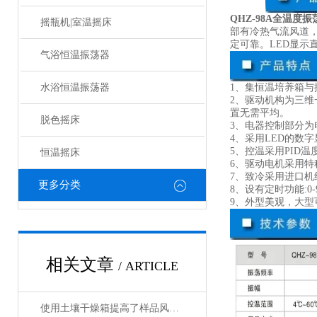
QHZ-98A全温度
摇瓶机|室温摇床
部有冷热气流风道
定可靠。LED显示
气浴恒温振荡器
水浴恒温振荡器
1、集恒温培养箱
2、驱动机构为三
置无需平均。
脱色摇床
3、电器控制部分
4、采用LED的数
5、控温采用PID
恒温摇床
6、驱动电机采用
7、致冷采用进口机
更多分类
8、设有定时功能:0
9、外型美观，大
相关文章
/ ARTICLE
使用土壤干燥箱提高了样品风干效率