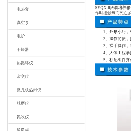
SYQX-Ⅱ厌氧培养箱
电热套
作时接触氧而死亡
真空泵
1、外形小巧
电炉
2、操作简便
3、裸手操作
干燥器
4、人体工程
5、标配组件齐
热循环仪
杂交仪
微孔板热封仪
球磨仪
氮吹仪
通风柜