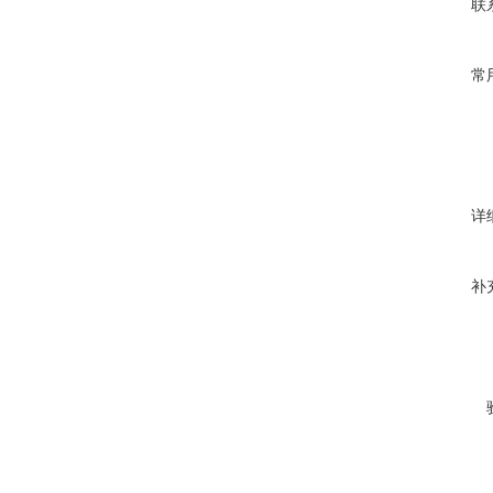
联
常
详
补