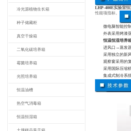
LHP-400E
实验室恒
冷光源植物生长箱
性能项指标。
种子储藏柜
微电脑智能控
外表采用烤漆
真空干燥箱
恒温恒湿培养
进风口→蒸发
二氧化碳培养箱
采用独立的新
观察窗采用的
霉菌培养箱
采用国际压缩
集成式制冷系
光照培养箱
恒温油槽
热空气消毒箱
恒温恒湿箱
土壤样品风干箱