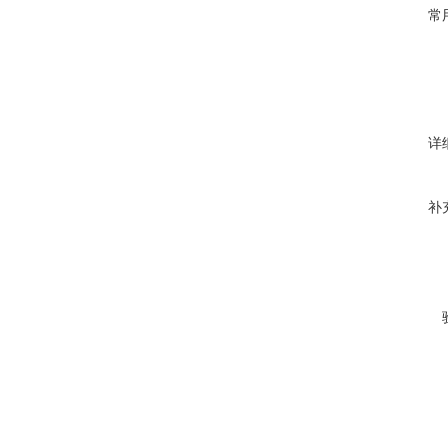
常
详
补