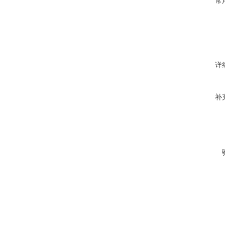
常
详
补