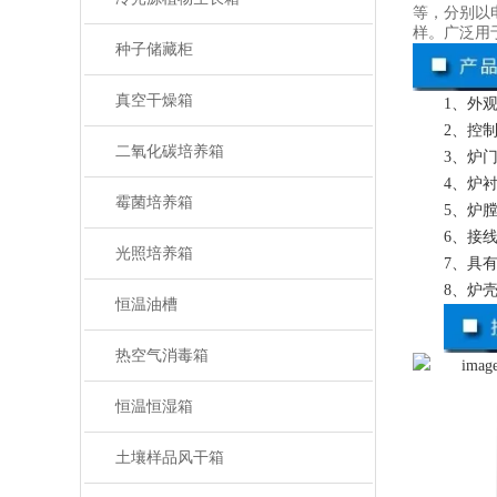
等，分别以
样。广泛用
种子储藏柜
真空干燥箱
1、外
2、控
二氧化碳培养箱
3、炉
4、炉
霉菌培养箱
5、炉
6、接
光照培养箱
7、具
8、炉
恒温油槽
热空气消毒箱
恒温恒湿箱
土壤样品风干箱