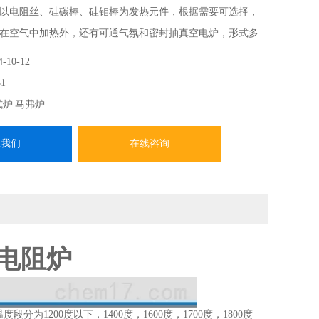
分别以电阻丝、硅碳棒、硅钼棒为发热元件，根据需要可选择，
在空气中加热外，还有可通气氛和密封抽真空电炉，形式多
瓷、冶金、电子、玻璃、化工、机械、耐火材料、新材料开
4-10-12
建材等领域的生产及实验。
1
式炉|马弗炉
系我们
在线咨询
箱式电阻炉
1200度以下，1400度，1600度，1700度，1800度