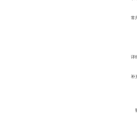
常
详
补