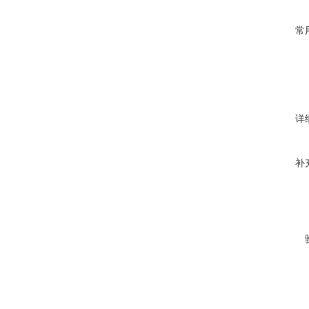
常
详
补