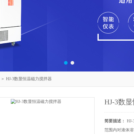
＞ HJ-3数显恒温磁力搅拌器
HJ-3
简要描述：
H
范围内对液体溶