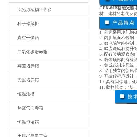
GPX-80B智能光照
冷光源植物生长箱
材、建材的老化及
种子储藏柜
1. 外壳采用冷轧
真空干燥箱
2. 内胆镜面不锈
3. 微电脑智能控
4. 幅流送风和提
二氧化碳培养箱
5. 配有玻璃观察内
6. 箱体顶部配有检
7. 集成式制冷系
霉菌培养箱
8. 采用独立的新
9. 可编程程序设计
光照培养箱
10. 具有因停电
11. 载物托架：4
恒温油槽
热空气消毒箱
恒温恒湿箱
土壤样品风干箱