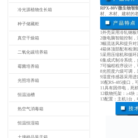
RPX-80V微生物
冷光源植物生长箱
材、木材、建材的
种子储藏柜
1外壳采用冷轧钢
真空干燥箱
2微电脑智能控制
3幅流送风和提升
4箱体顶部配有检测
二氧化碳培养箱
5采用压缩机和循环
6集成式制冷系统
7可编程程序设计，可
霉菌培养箱
8光照度六级可调
9湿度传感器采用
光照培养箱
10配RS-485接
11具有因停电，死
12载物托架：≥4块
恒温油槽
13配置：主机1台
热空气消毒箱
恒温恒湿箱
土壤样品风干箱