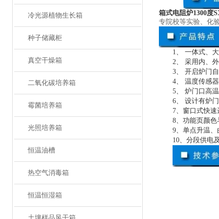
箱式电阻炉1300度SX2
冷光源植物生长箱
专院校等实验、化
种子储藏柜
1、 一体式、
真空干燥箱
2、 采用内、
3、 开启炉门
4、 温度传感
二氧化碳培养箱
5、 炉门口高
6、 设计有炉
霉菌培养箱
7、窗口式快速
8、功能页颜
光照培养箱
9、单点升温
10、分段供电
恒温油槽
热空气消毒箱
恒温恒湿箱
土壤样品风干箱