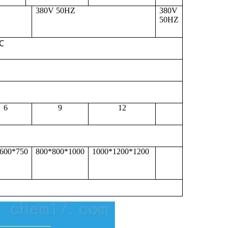
380V
50HZ
380V
50HZ
℃
）
6
9
12
600*750
800*800*1000
1000*1200*1200