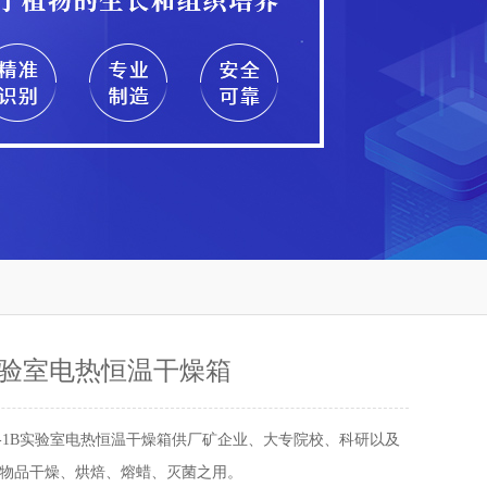
B实验室电热恒温干燥箱
02-1B实验室电热恒温干燥箱供厂矿企业、大专院校、科研以及
物品干燥、烘焙、熔蜡、灭菌之用。