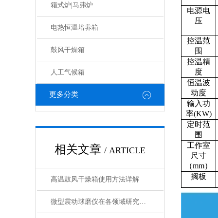
箱式炉|马弗炉
电源电
压
电热恒温培养箱
控温范
鼓风干燥箱
围
控温精
度
人工气候箱
恒温波
动度
更多分类
输入功
率(KW)
定时范
围
工作室
相关文章
/ ARTICLE
尺寸
（mm）
搁板
高温鼓风干燥箱使用方法详解
微型震动球磨仪在各领域研究中的应用