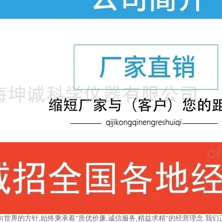
向世界的方针,始终秉承着“质优价廉,诚信服务,精益求精“的经营理念.