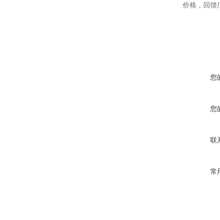
价格，回馈
您
您
联
常