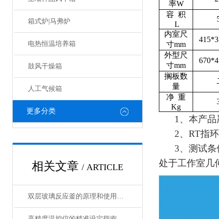
率W
容 积
箱式炉|马弗炉
L
内室尺
415*3
寸mm
电热恒温培养箱
外型尺
670*4
寸mm
鼓风干燥箱
搁板数
量
人工气候箱
净 重
Kg
更多分类
1、本产
2、RT指
3、测试条
处于工作室几
相关文章
/ ARTICLE
双层玻璃反应釜的原理和使用说明
高精度温控仪的精准设定指南