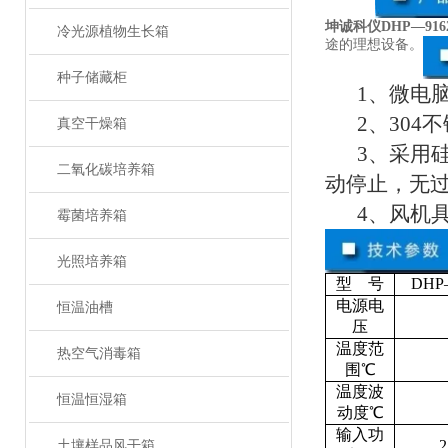
坤诚科仪DHP—91
冷光源植物生长箱
途的理想设备。
种子储藏柜
1、微电
2、30
真空干燥箱
3、采用
二氧化碳培养箱
动停止，无
4、风机
霉菌培养箱
光照培养箱
型 号
DHP
电源电
恒温油槽
压
温度范
热空气消毒箱
围℃
温度波
恒温恒湿箱
动度℃
输入功
2
土壤样品风干箱