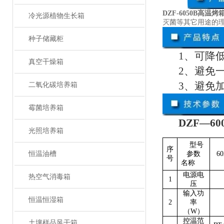
DZF-6050B高
冷光源植物生长箱
灭菌等其它用途的
种子储藏柜
1、可降
真空干燥箱
2、避免
3、避免
二氧化碳培养箱
霉菌培养箱
DZF—6
光照培养箱
型号
序
参数
60
恒温油槽
号
名称
电源电
热空气消毒箱
1
压
输入功
恒温恒湿箱
2
率
（
W
）
控温范
土壤样品风干箱