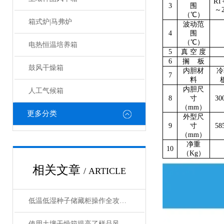
RT
3
围
～
（
℃
）
箱式炉|马弗炉
波动范
4
围
（
℃
）
电热恒温培养箱
5
真 空 度
6
搁 板
鼓风干燥箱
内胆材
冷
7
料
内胆尺
人工气候箱
8
寸
30
（
mm
）
更多分类
外型尺
9
寸
58
（
mm
）
净重
10
（
Kg
）
相关文章
/ ARTICLE
低温低湿种子储藏柜操作全攻略：从准备到维护的标准化流程
使用土壤干燥箱提高了样品风干效率