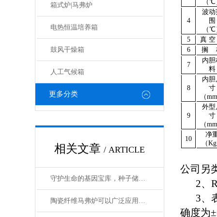
（
℃
箱式炉|马弗炉
波动
4
围
电热恒温培养箱
（
℃
5
真 空
6
搁 
鼓风干燥箱
内胆
7
料
人工气候箱
内胆
8
寸
更多分类
（
m
外型
9
寸
（
m
净
10
（
Kg
相关文章
/ ARTICLE
公司另
守护生命的基因宝库，种子储藏柜使用事项详解
2、
3、
陶瓷纤维马弗炉可以广泛应用于高温工艺
确度为