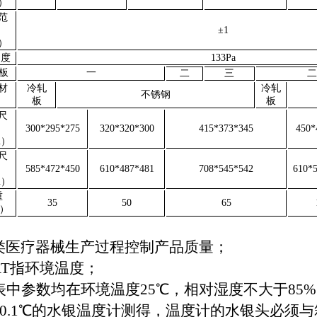
）
范
±
1
）
 度
133Pa
板
一
二
三
二
材
冷轧
冷轧
不锈钢
板
板
尺
300*295*275
320*320*300
415*373*345
450*
m
）
尺
585*472*450
610*487*481
708*545*542
610*
m
）
重
35
50
65
）
类医疗器械生产过程控制产品质量；
RT指环境温度；
表中参数均在环境温度25℃，相对湿度不大于85%
±0.1℃的水银温度计测得，温度计的水银头必须