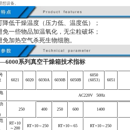
理想设备。
可降低干燥温度（压力低、温度低）；
避免一些物品加温氧化，无尘粒破坏；
避免加热空气杀死生物细胞。
F—6000系列真空干燥箱技术指标
号
6050
数
6021
6020
6030A
6030B
6050B
（
6053
）
6051
电
AC220V 50Hz
功
250
400
250
600
1400
）
范
RT+10
RT+10
～
250
RT+10
～
65
RT+10
～
250
～
200