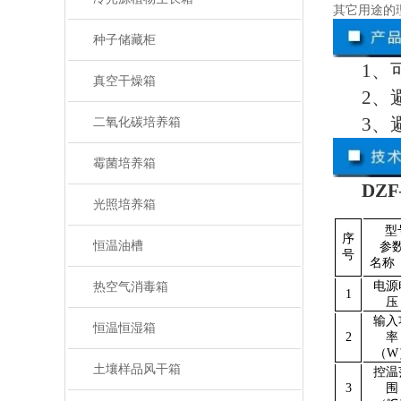
其它用途的
种子储藏柜
1、
真空干燥箱
2、
3、
二氧化碳培养箱
霉菌培养箱
DZ
光照培养箱
型
序
恒温油槽
参
号
名称
电源
热空气消毒箱
1
压
输入
恒温恒湿箱
2
率
（
W
土壤样品风干箱
控温
3
围