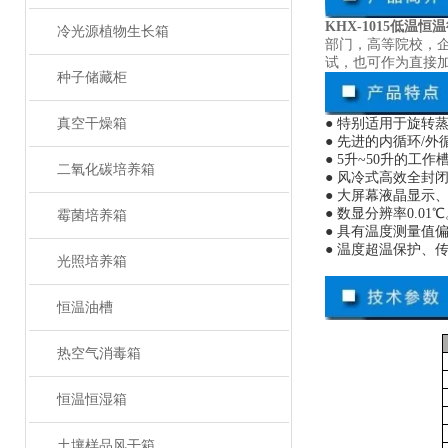
KHX-1015低温恒
冷光源植物生长箱
部门，高等院校，
试，也可作为直接
种子储藏柜
真空干燥箱
● 特别适用于旋
● 先进的内循环/
● 5升~50升的
二氧化碳培养箱
● 风冷式高效全封
● 大屏幕液晶显示
● 数显分辨率0.01
霉菌培养箱
● 具有温度测量值
● 温度超温保护、
光照培养箱
恒温油槽
热空气消毒箱
恒温恒湿箱
土壤样品风干箱