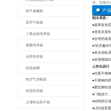
等。可用于
种子储藏柜
制冷系统：
真空干燥箱
●超厚发泡
●优化自复
二氧化碳培养箱
●合理的蒸
霉菌培养箱
●*的无氟
●单压缩机
光照培养箱
●采用德国
E
人性化设计
恒温油槽
●内置不锈
热空气消毒箱
●不锈钢内
●重型脚轮
恒温恒湿箱
●门锁设计
●控制部分
土壤样品风干箱
●
LED
温度