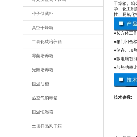
干燥箱。箱
学、化工制
种子储藏柜
性、易氧化
真空干燥箱
●长方体工
●箱门闭合
二氧化碳培养箱
●储存、加
霉菌培养箱
●微电脑智
●加热功率
光照培养箱
恒温油槽
技术参数
:
热空气消毒箱
恒温恒湿箱
土壤样品风干箱