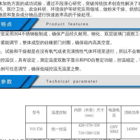
体加热方面的成功试验，通过不段潜心研究，突破传统技术创造性解决了在
药、医疗卫生、农业科研、环境保护等研究应用领域，做粉末干燥、烘焙
物质和复杂成分物品进行快速效率高的干燥处理。
作室采用304不锈钢板制成，确保产品经久耐用。钢化、双层玻璃门观察
松紧能调节，整体成型的硅橡胶门封圈，确保箱内高真空度。
热、试验和干燥都是在没有氧气或者充满惰性气体环境里进行，所以不会
能控温仪，具有设定，测定温度双数字显示和PID自整定功能，控温稳定，
比例可任意调节，确保低端控温无温度之弊。
内胆（外形）尺寸
电源电
型号
温度控制
消耗功率
（
mm
）
压
420
×
370
×
350
220V
VO-T50
统一控温
1450W
50HZ
710
×
500
×
530