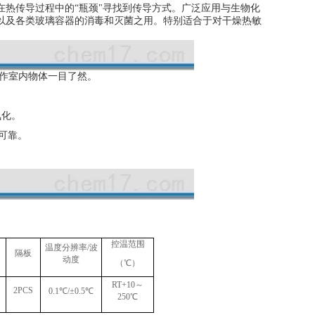
热传导过程中的“瓶颈"寻找到传导方式。广泛应用与生物化
以及各类玻璃容器的消毒和灭菌之用。特别适合于对干燥热敏
工作室内物体一目了然。
氧化。
可靠。
控温范围
温度分辨率
/
波
隔板
动度
（℃）
RT+10
～
2PCS
0.1
℃
/
±
0.5
℃
250
℃