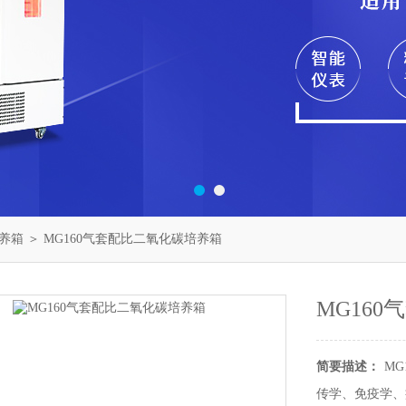
养箱
＞ MG160气套配比二氧化碳培养箱
MG16
简要描述：
M
传学、免疫学、