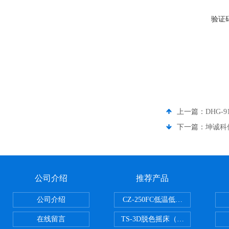
验证
上一篇：
DHG-
下一篇：
坤诚科仪
公司介绍
推荐产品
公司介绍
CZ-250FC低温低湿种子储藏柜
在线留言
TS-3D脱色摇床（三维运动）