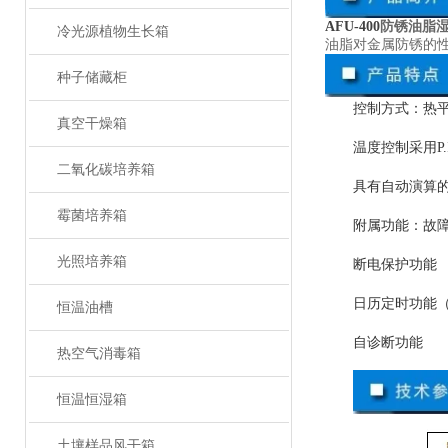
AFU-400
防锈油脂
冷光源植物生长箱
油脂对金属防锈的
种子储藏柜
控制方式：热
真空干燥箱
温度控制采用P.I
二氧化碳培养箱
具有自动演算
霉菌培养箱
附属功能：故
光照培养箱
断电保护功能
日历定时功能
恒温油槽
自诊断功能
热空气消毒箱
恒温恒湿箱
土壤样品风干箱