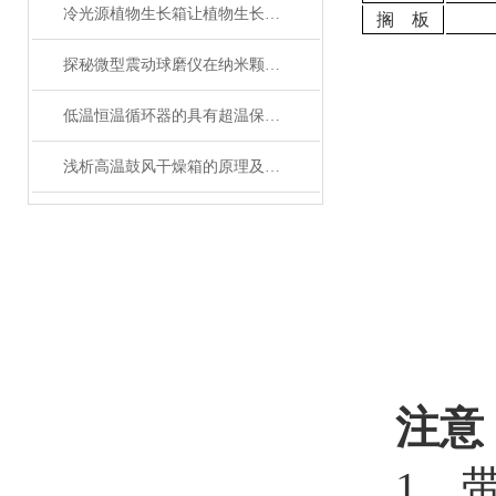
冷光源植物生长箱让植物生长更加稳定和可控
搁 板
探秘微型震动球磨仪在纳米颗粒制备中的关键作用
低温恒温循环器的具有超温保护，传感器异常保护功能
浅析高温鼓风干燥箱的原理及应用领域
注意
1、