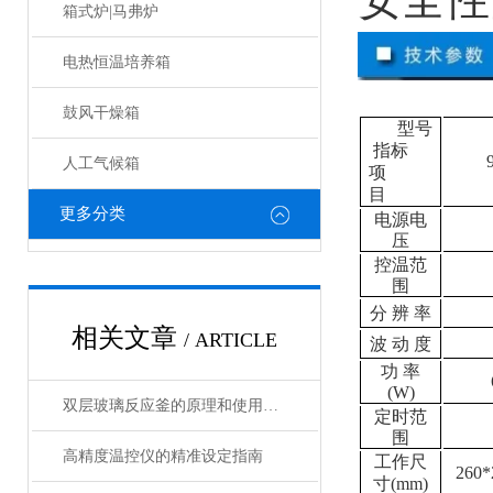
箱式炉|马弗炉
电热恒温培养箱
鼓风干燥箱
型号
指标
人工气候箱
项
目
更多分类
电源电
压
控温范
围
分 辨 率
相关文章
/ ARTICLE
波 动 度
功 率
(W)
双层玻璃反应釜的原理和使用说明
定时范
围
高精度温控仪的精准设定指南
工作尺
260*
寸(mm)