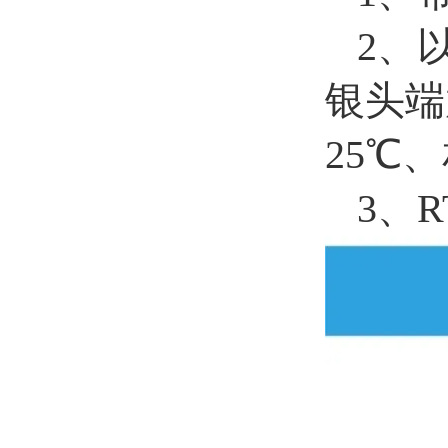
2、
银头端
25℃
3、