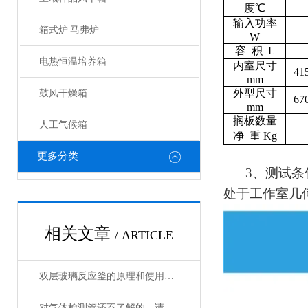
度℃
输入功率
箱式炉|马弗炉
W
容 积 L
电热恒温培养箱
内室尺寸
41
mm
外型尺寸
鼓风干燥箱
67
mm
搁板数量
人工气候箱
净 重 Kg
更多分类
3、测试条
处于工作室几
相关文章
/ ARTICLE
双层玻璃反应釜的原理和使用说明
对气体检测管还不了解的，请看这里！