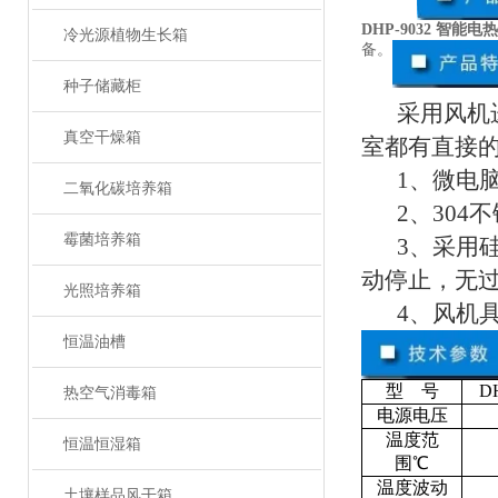
DHP-9032 智能
冷光源植物生长箱
备。
种子储藏柜
采用风机
真空干燥箱
室都有直接
1、微电
二氧化碳培养箱
2、30
霉菌培养箱
3、采用
动停止，无
光照培养箱
4、风机
恒温油槽
型 号
D
热空气消毒箱
电源电压
温度范
恒温恒湿箱
围℃
温度波动
土壤样品风干箱