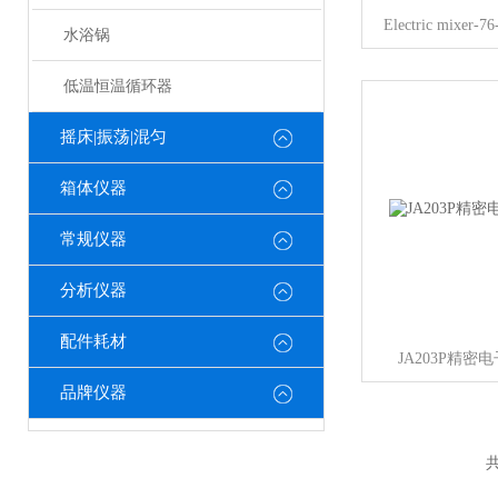
Electric mix
水浴锅
低温恒温循环器
摇床|振荡|混匀
箱体仪器
常规仪器
分析仪器
配件耗材
JA203P精密
品牌仪器
共