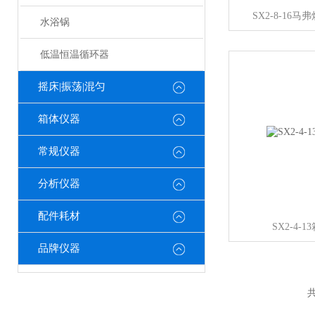
SX2-8-16
水浴锅
低温恒温循环器
摇床|振荡|混匀
箱体仪器
常规仪器
分析仪器
配件耗材
SX2-4
品牌仪器
共