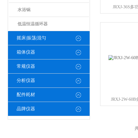
JRXJ-36
水浴锅
低温恒温循环器
摇床|振荡|混匀
箱体仪器
常规仪器
分析仪器
配件耗材
JRXJ-2W-
品牌仪器
共