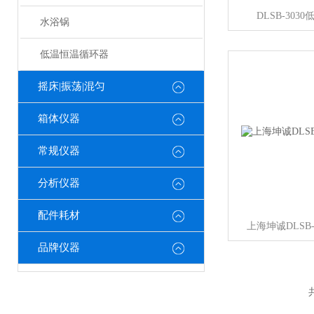
DLSB-30
水浴锅
低温恒温循环器
摇床|振荡|混匀
箱体仪器
常规仪器
分析仪器
配件耗材
上海坤诚DLSB
品牌仪器