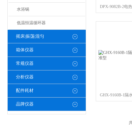
DPX-9082B-
水浴锅
低温恒温循环器
摇床|振荡|混匀
箱体仪器
常规仪器
分析仪器
配件耗材
品牌仪器
共