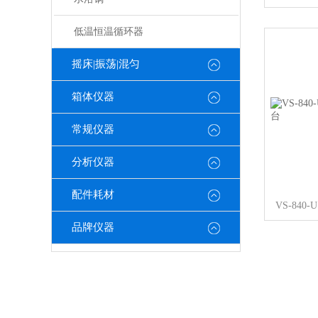
低温恒温循环器
摇床|振荡|混匀
箱体仪器
常规仪器
分析仪器
配件耗材
VS-84
品牌仪器